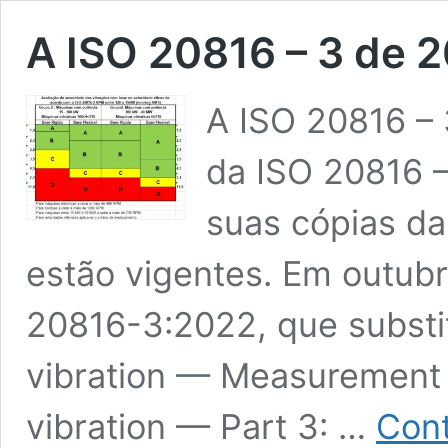
A ISO 20816 – 3 de 
A ISO 20816 –
da ISO 20816 –
suas cópias da
estão vigentes. Em outubr
20816-3:2022, que substit
vibration — Measurement 
vibration — Part 3: …
Cont