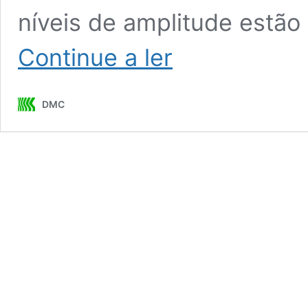
níveis de amplitude estão 
Análise
Continue a ler
de
vibrações
em
DMC
turbina
de
ciclo
combinado