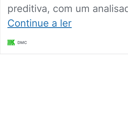
preditiva, com um analisa
Limites
Continue a ler
de
vibrações
DMC