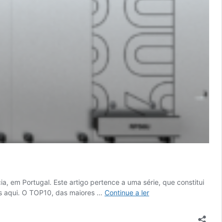
, em Portugal. Este artigo pertence a uma série, que constitui
Monitorização
as aqui. O TOP10, das maiores …
Continue a ler
de
vibrações