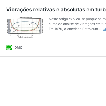
Vibrações relativas e absolutas em tu
Neste artigo explica-se porque se me
curso de análise de vibrações em tu
Em 1970, o American Petroleum …
Co
DMC