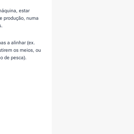
máquina, estar
de produção, numa
s.
s a alinhar (ex.
tirem os meios, ou
o de pesca).