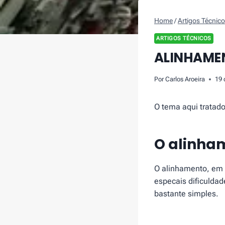
Home
/
Artigos Técnic
ARTIGOS TÉCNICOS
ALINHAME
Por
Carlos Aroeira
19 
O tema aqui tratad
O alinha
O alinhamento, em 
especais dificulda
bastante simples.