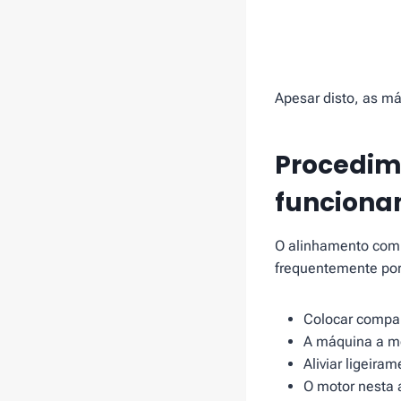
Apesar disto, as m
Procedim
funcion
O alinhamento com 
frequentemente por
Colocar compar
A máquina a mo
Aliviar ligeira
O motor nesta a