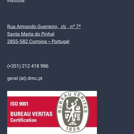
Institute.
Rua Armando Guerreiro, r/c , nº 7ª
Santa Marta do Pinhal
2855-582 Corroios – Portugal
(+351) 212 418 986
geral (at) dmc.pt