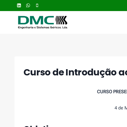
Skip
to
content
Curso de Introdução a
CURSO PRESEN
4 de 