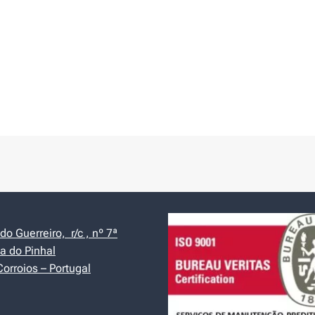
o Guerreiro, r/c , nº 7ª
a do Pinhal
orroios – Portugal