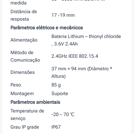
medida
Distância de
17 -19 mm
resposta
Parâmetros elétricos e mecânicos
Bateria Lithium – thionyl chloride
Alimentação
, 3.6V 2.4Ah
Método de
2.4GHz IEEE 802.15.4
Comunicação
37 mm × 94 mm (Diâmetro *
Dimensões
Altura)
Peso
85 g
Montagem
Suporte
Parâmetros ambientais
Temperatura de
-20～70 ℃
serviço
Grau IP grade
IP67