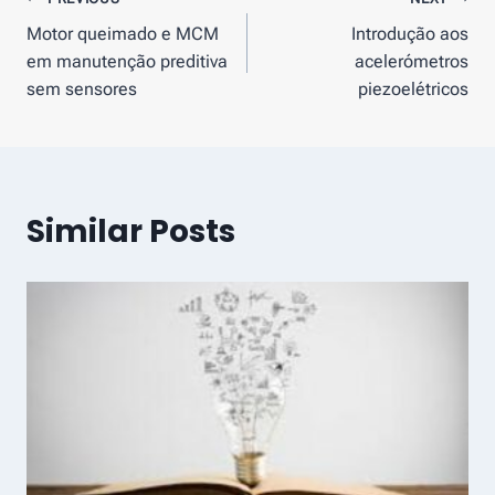
Navegação
Motor queimado e MCM
Introdução aos
de
em manutenção preditiva
acelerómetros
artigos
sem sensores
piezoelétricos
Similar Posts