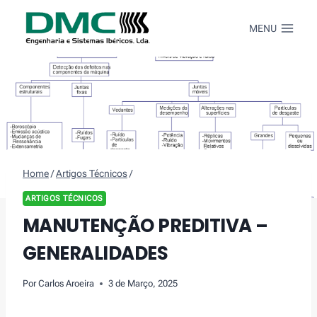
Skip
to
MENU
content
Home
/
Artigos Técnicos
/
ARTIGOS TÉCNICOS
MANUTENÇÃO PREDITIVA –
GENERALIDADES
Por
Carlos Aroeira
3 de Março, 2025