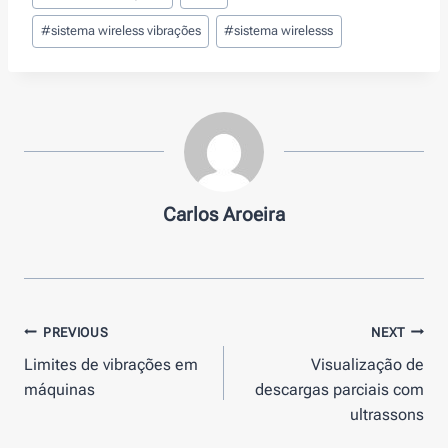
#
sistema wireless vibrações
#
sistema wirelesss
Carlos Aroeira
Navegação
PREVIOUS
NEXT
Limites de vibrações em
Visualização de
de
máquinas
descargas parciais com
artigos
ultrassons