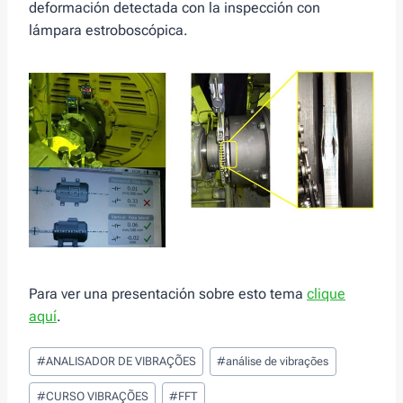
deformación detectada con la inspección con
lámpara estroboscópica.
Para ver una presentación sobre esto tema
clique
aquí
.
Post
#
ANALISADOR DE VIBRAÇÕES
#
análise de vibrações
Tags:
#
CURSO VIBRAÇÕES
#
FFT