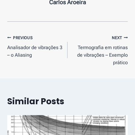
Carlos Aroeira
Navegação
PREVIOUS
NEXT
Analisador de vibrações 3
Termografia em rotinas
de
– o Aliasing
de vibrações – Exemplo
artigos
prático
Similar Posts