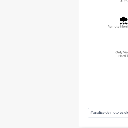
Post
#
analise de motores e
Tags: