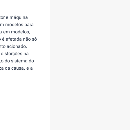
tor e máquina
em modelos para
da em modelos,
o é afetada não só
to acionado.
 distorções na
to do sistema do
za da causa, e a