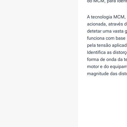
do MCM, para ident
A tecnologia MCM, 
acionada, através 
detetar uma vasta 
funciona com base n
pela tensão aplic
Identifica as disto
forma de onda da t
motor e do equipame
magnitude das disto