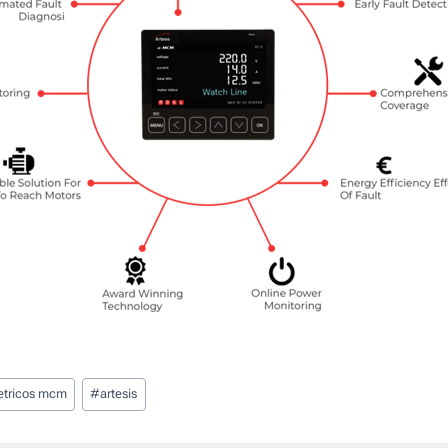
letricos mcm
#
artesis