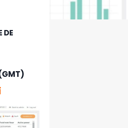
E DE
0 (GMT)
i