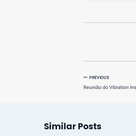
Navegação
PREVIOUS
Reunião do Vibration Ins
de
artigos
Similar Posts