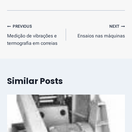
Navegação
PREVIOUS
NEXT
Medição de vibrações e
Ensaios nas máquinas
de
termografia em correias
artigos
Similar Posts