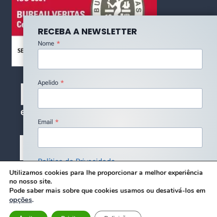
RECEBA A NEWSLETTER
Nome
*
Apelido
*
Email
*
Política de Privacidade
Utilizamos cookies para lhe proporcionar a melhor experiência
Concordo com a Política de Privacidade
*
no nosso site.
Pode saber mais sobre que cookies usamos ou desativá-los em
Subscrever
opções
.
© 2026 DMC - DESIGN BY BLUE SERENITY