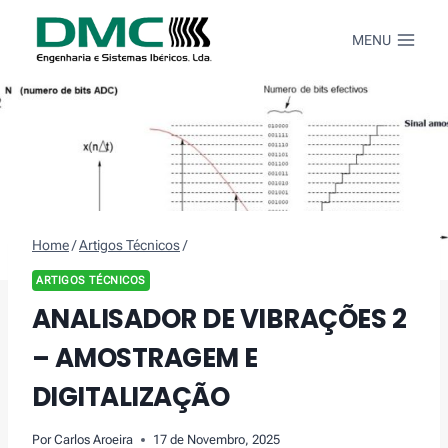
Skip
to
MENU
content
Home
/
Artigos Técnicos
/
ARTIGOS TÉCNICOS
ANALISADOR DE VIBRAÇÕES 2
– AMOSTRAGEM E
DIGITALIZAÇÃO
Por
Carlos Aroeira
17 de Novembro, 2025