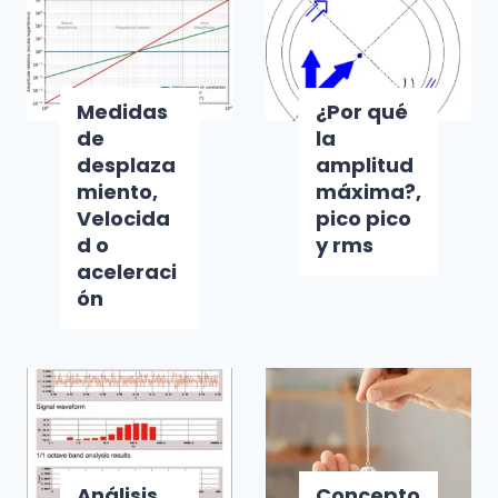
Medidas
¿Por qué
de
la
desplaza
amplitud
miento,
máxima?,
Velocida
pico pico
d o
y rms
aceleraci
ón
Análisis
Concepto