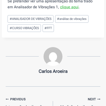
Se pretender ver uma apresentação do tema trado
em Analisador de Vibrações 1,
clique aqui
.
Post
#
ANALISADOR DE VIBRAÇÕES
#
análise de vibrações
Tags:
#
CURSO VIBRAÇÕES
#
FFT
Carlos Aroeira
Navegação
PREVIOUS
NEXT