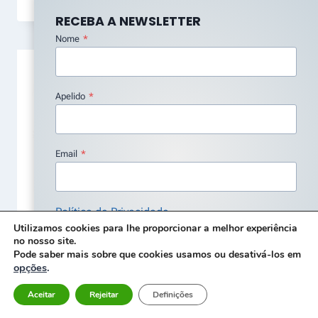
RECEBA A NEWSLETTER
Nome
*
Apelido
*
Email
*
Política de Privacidade
Analisador de vibrações 4 – o
Utilizamos cookies para lhe proporcionar a melhor experiência
Concordo com a Política de Privacidade
*
Zoom
no nosso site.
Pode saber mais sobre que cookies usamos ou desativá-los em
Subscrever
opções
.
Por
Carlos Aroeira
8 de Dezembro, 2025
Aceitar
Rejeitar
Definições