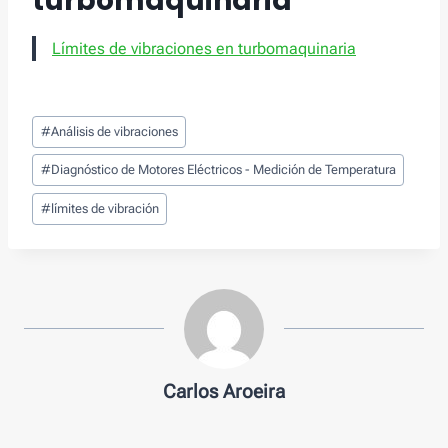
turbomaquinaria
Límites de vibraciones en turbomaquinaria
Tags
#
Análisis de vibraciones
de
Entradas:
#
Diagnóstico de Motores Eléctricos - Medición de Temperatura
#
límites de vibración
Carlos Aroeira