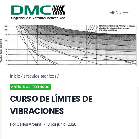
Saltar
al
MENÚ
Contenido
Inicio
/
artículos técnicos
/
ARTÍCULOS TÉCNICOS
CURSO DE LÍMITES DE
VIBRACIONES
Por
Carlos Aroeira
8 por junio, 2026