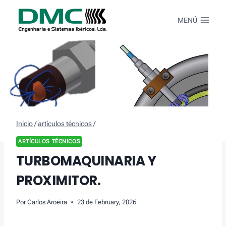
Saltar
al
MENÚ
Contenido
Inicio
/
artículos técnicos
/
ARTÍCULOS TÉCNICOS
TURBOMAQUINARIA Y
PROXIMITOR.
Por
Carlos Aroeira
23 de February, 2026