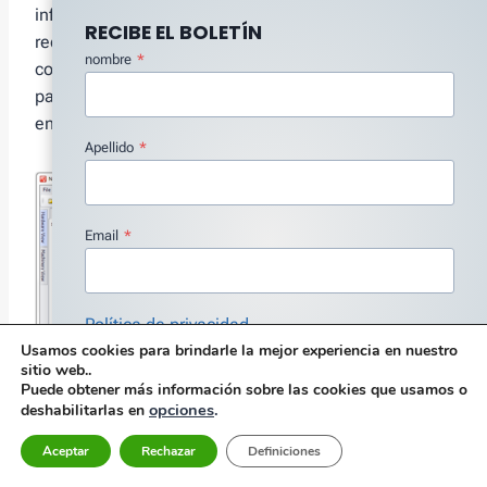
información que contiene el gráfico, el reloj de arena,
RECIBE EL BOLETÍN
reconciliado con un indicador de fase, también
nombre
*
conocido como sensor de fase, es un gráfico eficaz
para comprender los fenómenos físicos que ocurren
en las máquinas rotativas.
Apellido
*
Email
*
Política de privacidad
Usamos cookies para brindarle la mejor experiencia en nuestro
Estoy de acuerdo con la Política de Privacidad
*
sitio web..
Puede obtener más información sobre las cookies que usamos o
Suscribir
opciones
.
deshabilitarlas en
Aceptar
Rechazar
Definiciones