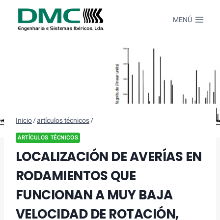
Saltar
al
MENÚ
Contenido
Inicio
/
artículos técnicos
/
ARTÍCULOS TÉCNICOS
LOCALIZACIÓN DE AVERÍAS EN
RODAMIENTOS QUE
FUNCIONAN A MUY BAJA
VELOCIDAD DE ROTACIÓN,