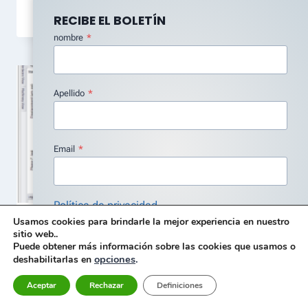
Por
Carlos Aroeira
2 de February, 2026
RECIBE EL BOLETÍN
nombre
*
Apellido
*
Email
*
Política de privacidad
Usamos cookies para brindarle la mejor experiencia en nuestro
Estoy de acuerdo con la Política de Privacidad
*
Turbomaquinaria y Bodé
sitio web..
Puede obtener más información sobre las cookies que usamos o
Suscribir
Por
Carlos Aroeira
30 March, 2026
opciones
.
deshabilitarlas en
Aceptar
Rechazar
Definiciones