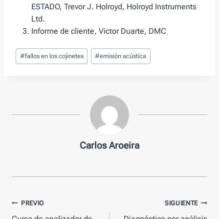
ESTADO, Trevor J. Holroyd, Holroyd Instruments
Ltd.
Informe de cliente, Victor Duarte, DMC
Tags
#
fallos en los cojinetes
#
emisión acústica
de
Entradas:
Carlos Aroeira
Mensaje
PREVIO
SIGUIENTE
Curso de analizador de
Diagnóstico por análisis