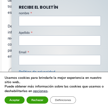
del eje (aspectos). tan, la órbita representa la
trayectoria del centro del eje en relación con la
RECIBE EL BOLETÍN
estructura de la máquina.
nombre
*
Debido a la fácil interpretación y la cantidad de
información que contiene el gráfico, el reloj de arena,
Apellido
*
reconciliado con un indicador de fase, también
conocido como sensor de fase, es un gráfico eficaz
para comprender los fenómenos físicos que ocurren
Email
*
en las máquinas rotativas.
Política de privacidad
Usamos cookies para brindarle la mejor experiencia en nuestro
Estoy de acuerdo con la Política de Privacidad
*
sitio web..
Puede obtener más información sobre las cookies que usamos o
Suscribir
opciones
.
deshabilitarlas en
Aceptar
Rechazar
Definiciones