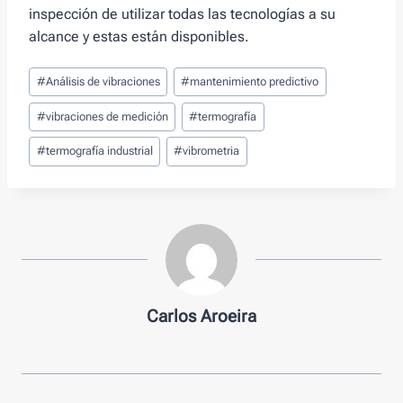
inspección de utilizar todas las tecnologías a su
alcance y estas están disponibles.
Tags
#
Análisis de vibraciones
#
mantenimiento predictivo
de
Entradas:
#
vibraciones de medición
#
termografía
#
termografía industrial
#
vibrometria
Carlos Aroeira