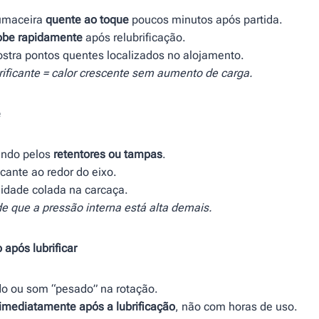
umaceira
quente ao toque
poucos minutos após partida.
obe rapidamente
após relubrificação.
stra pontos quentes localizados no alojamento.
rificante = calor crescente sem aumento de carga.
e
aindo pelos
retentores ou tampas
.
ficante ao redor do eixo.
idade colada na carcaça.
de que a pressão interna está alta demais.
 após lubrificar
o ou som “pesado” na rotação.
imediatamente após a lubrificação
, não com horas de uso.