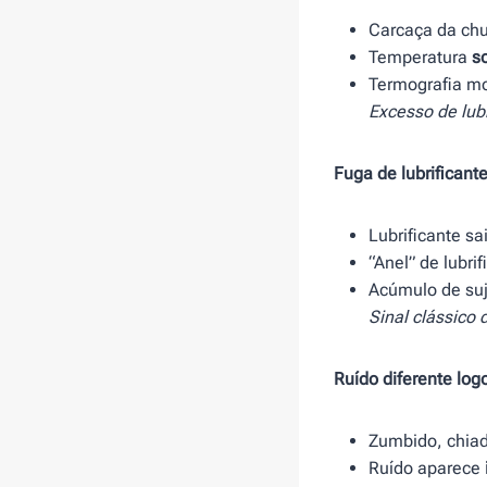
Carcaça da ch
Temperatura
s
Termografia mo
Excesso de lub
Fuga de lubrificant
Lubrificante s
“Anel” de lubri
Acúmulo de suj
Sinal clássico 
Ruído diferente logo
Zumbido, chiad
Ruído aparece