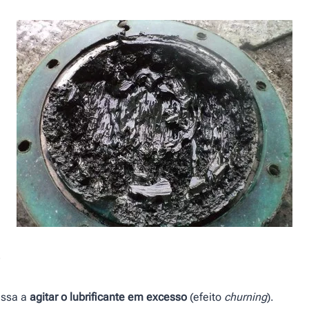
assa a
agitar o lubrificante em excesso
(efeito
churning
).