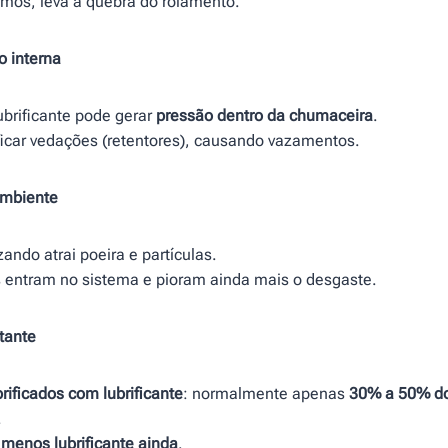
mos, leva à quebra do rolamento.
 interna
ubrificante pode gerar
pressão dentro da chumaceira
.
ficar vedações (retentores), causando vazamentos.
mbiente
zando atrai poeira e partículas.
entram no sistema e pioram ainda mais o desgaste.
tante
rificados com lubrificante
: normalmente apenas
30% a 50% do
.
→
menos lubrificante ainda
.