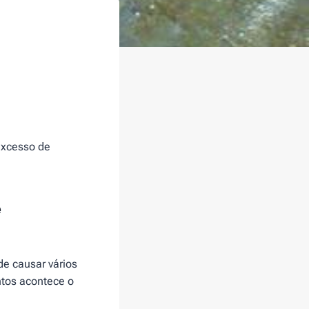
 excesso de
e
e causar vários
tos acontece o