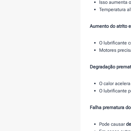
Isso aumenta o 
Temperatura alt
Aumento do atrito 
O lubrificante c
Motores precis
Degradação prematu
O calor aceler
O lubrificante 
Falha prematura do
Pode causar
de