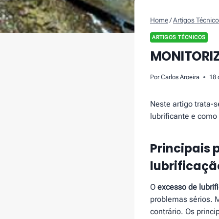
Home
/
Artigos Técnic
ARTIGOS TÉCNICOS
MONITORI
Por
Carlos Aroeira
18 
Neste artigo trata-
lubrificante e como 
Principais
lubrificaçã
O
excesso de lubri
problemas sérios. 
contrário. Os princi