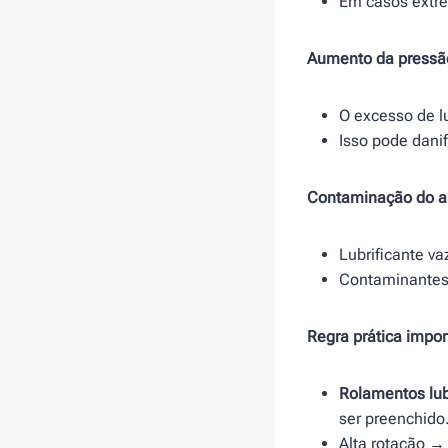
Em casos extre
Aumento da pressão
O excesso de l
Isso pode dani
Contaminação do a
Lubrificante va
Contaminantes 
Regra prática impor
Rolamentos lub
ser preenchido
Alta rotação 