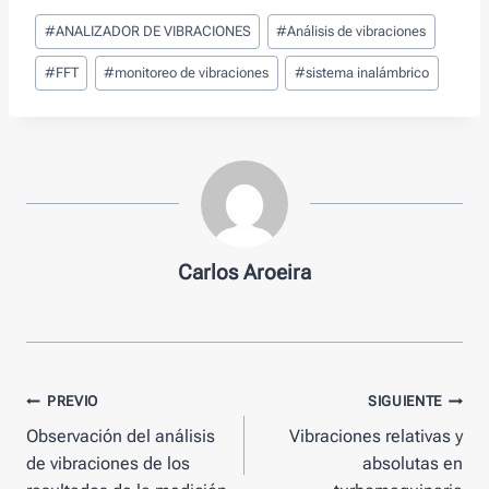
Tags
#
ANALIZADOR DE VIBRACIONES
#
Análisis de vibraciones
de
Entradas:
#
FFT
#
monitoreo de vibraciones
#
sistema inalámbrico
Carlos Aroeira
Mensaje
PREVIO
SIGUIENTE
Observación del análisis
Vibraciones relativas y
de
de vibraciones de los
absolutas en