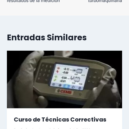
navegación
resultados de la medición
turbomaquinaria
Entradas Similares
Curso de Técnicas Correctivas