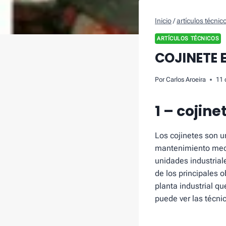
Inicio
/
artículos técnic
ARTÍCULOS TÉCNICOS
COJINETE E
Por
Carlos Aroeira
11 
1 – cojine
Los cojinetes son u
mantenimiento mecá
unidades industrial
de los principales 
planta industrial q
puede ver las técni