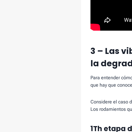
3 – Las v
la degra
Para entender cómo 
que hay que conocer
Considere el caso d
Los rodamientos que
1Th etapa 