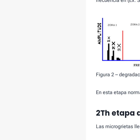
frecuencia en (Ex: 
Figura 2 – degradac
En esta etapa norma
2Th etapa 
Las microgrietas lle