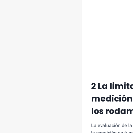
2 La limi
medición
los roda
La evaluación de la
la condición de fun