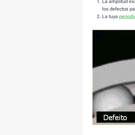
La amplitud ex
los defectos pa
La tuya
period