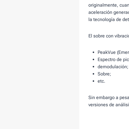
originalmente, cuan
aceleración generad
la tecnología de de
El sobre con vibrac
PeakVue (Emers
Espectro de pi
demodulación;
Sobre;
etc.
Sin embargo a pesa
versiones de anális