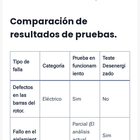
Comparación de
resultados de pruebas.
Prueba en
Teste
Tipo de
Categoría
funcionam
Desenergi
falla
iento
zado
Defectos
en las
Eléctrico
Sim
No
barras del
rotor.
Parcial (El
Fallo en el
análisis
Sim
aislamient
actual