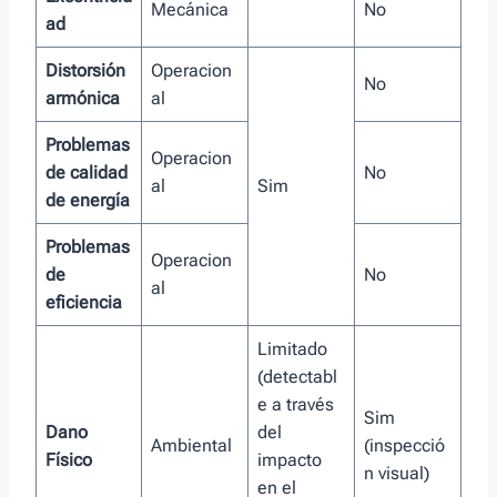
Mecánica
No
ad
Distorsión
Operacion
No
armónica
al
Problemas
Operacion
de calidad
No
al
Sim
de energía
Problemas
Operacion
de
No
al
eficiencia
Limitado
(detectabl
e a través
Sim
Dano
del
Ambiental
(inspecció
Físico
impacto
n visual)
en el