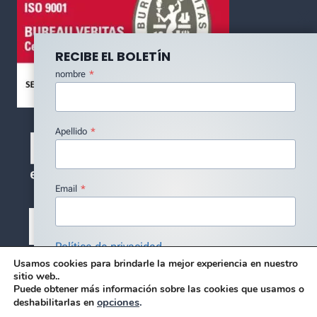
RECIBE EL BOLETÍN
nombre
*
Apellido
*
Email
*
Política de privacidad
Usamos cookies para brindarle la mejor experiencia en nuestro
Estoy de acuerdo con la Política de Privacidad
*
sitio web..
Puede obtener más información sobre las cookies que usamos o
Suscribir
opciones
.
deshabilitarlas en
© 2026 DMC - DISEÑO DE BLUE SERENITY