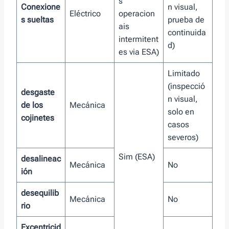
s
Conexione
n visual,
Eléctrico
operacion
s sueltas
prueba de
ais
continuida
intermitent
d)
es via ESA)
Limitado
(inspecció
desgaste
n visual,
de los
Mecánica
solo en
cojinetes
casos
severos)
Sim (ESA)
desalineac
Mecánica
No
ión
desequilib
Mecánica
No
rio
Excentricid