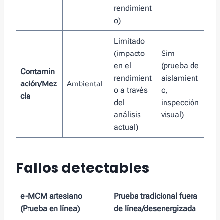
rendimient
o)
Limitado
(impacto
Sim
en el
(prueba de
Contamin
rendimient
aislamient
ación/Mez
Ambiental
o a través
o,
cla
del
inspección
análisis
visual)
actual)
Fallos detectables
e-MCM artesiano
Prueba tradicional fuera
(Prueba en línea)
de línea/desenergizada