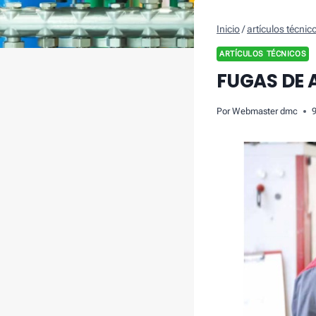
Inicio
/
artículos técnic
ARTÍCULOS TÉCNICOS
FUGAS DE 
Por
Webmaster dmc
9