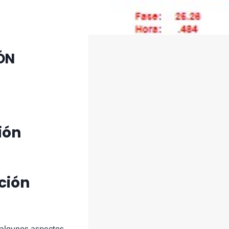
ÓN
ión
ción
s algunos aspectos