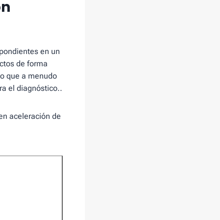
ón
spondientes en un
ectos de forma
 lo que a menudo
a el diagnóstico..
 en aceleración de