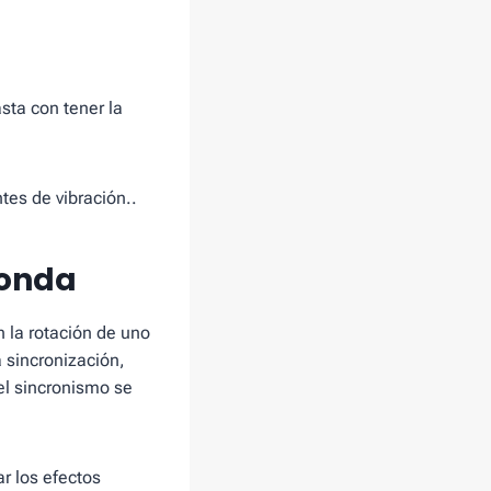
asta con tener la
ntes de vibración..
 onda
n la rotación de uno
 sincronización,
el sincronismo se
r los efectos