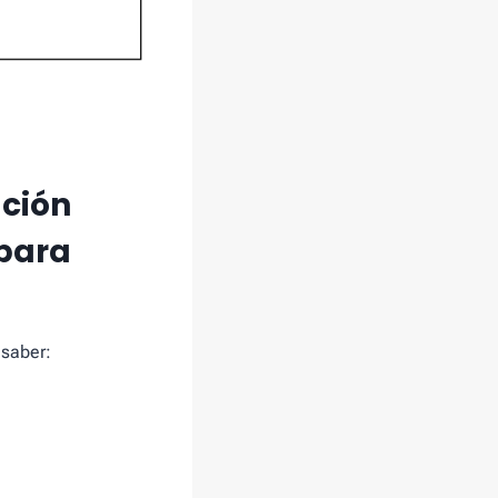
ación
 para
 saber: