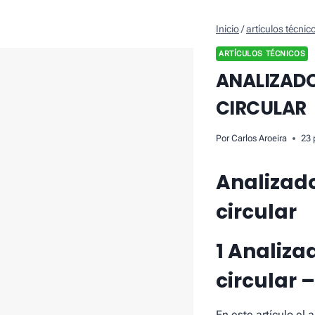
Inicio
/
artículos técnic
ARTÍCULOS TÉCNICOS
ANALIZADO
CIRCULAR
Por
Carlos Aroeira
23 
Analizado
circular
1 Analiza
circular 
En este artículo el