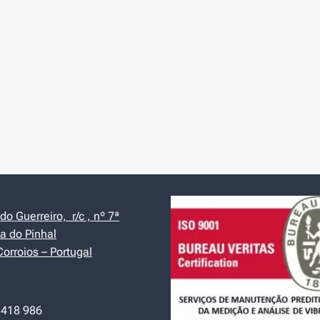
o Guerreiro, r/c , nº 7ª
a do Pinhal
orroios – Portugal
 418 986