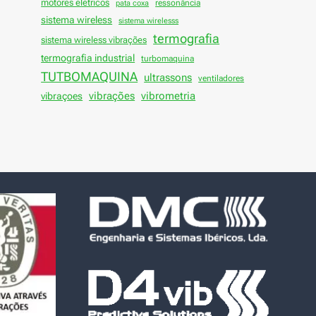
motores elétricos
ressonância
pata coxa
sistema wireless
sistema wirelesss
termografia
sistema wireless vibrações
termografia industrial
turbomaquina
TUTBOMAQUINA
ultrassons
ventiladores
vibrações
vibraçoes
vibrometria