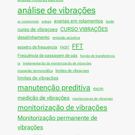
análise de vibrações
avarias em rolamentos
bode
ar comprimido
artesis
CURSO VIBRAÇÕES
curso de vibraçoes
desalinhamento
emissão acústica
FFT
espetro de frequencia
FASIT
Frequência de passagem de pás
função de transferência
ia
Implementação da monitorização de vibrações
limites de vibraçoes
inspeção termográfica
limites de vibrações
manutenção preditiva
mcm
medição de vibrações
monitorizaçao de vibraçoes
monitorização de vibrações
Monitorização permanente de
vibrações