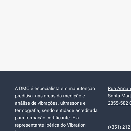
A DMC é especialista em manutenção
Rua Armand
preditiva nas áreas da medição e
Santa Mart
análise de vibrações, ultrassons e
2855-582 C
termografia, sendo entidade acreditada
para formação certificante. É a
representante ibérica do Vibration
(+351) 212