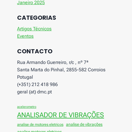
Janeiro 2025
CATEGORIAS
Artigos Técnicos
Eventos
CONTACTO
Rua Armando Guerreiro, r/c , nº 7ª
Santa Marta do Pinhal, 2855-582 Corroios
Potugal
(+351) 212 418 986
geral (at) dmc.pt
acelerometro
ANALISADOR DE VIBRAÇÕES
analise de vibrações
analise de motores eletricos
analise motores eletricos