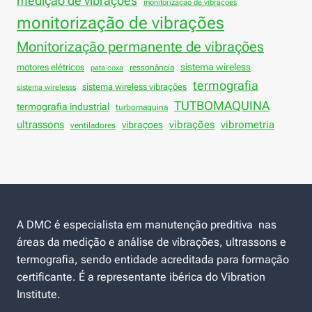
medição de vibrações
monitorizaçao de vibraçoes
monitorização de vibrações
Monitorização permanente de vibrações
sistema wireless
motores elétricos
ressonância
pata coxa
termografia
sistema wireless vibrações
sistema wirelesss
TUTBOMAQUINA
termografia industrial
turbomaquina
vibrações
ultrassons
vibraçoes
vibrometria
ventiladores
A DMC é especialista em manutenção preditiva nas
áreas da medição e análise de vibrações, ultrassons e
termografia, sendo entidade acreditada para formação
certificante. É a representante ibérica do Vibration
Institute.