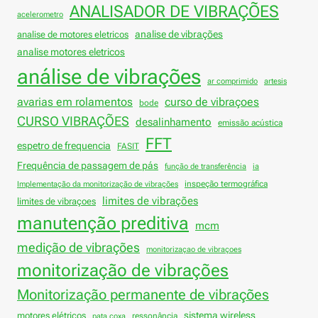
ANALISADOR DE VIBRAÇÕES
acelerometro
analise de vibrações
analise de motores eletricos
analise motores eletricos
análise de vibrações
ar comprimido
artesis
avarias em rolamentos
curso de vibraçoes
bode
CURSO VIBRAÇÕES
desalinhamento
emissão acústica
FFT
espetro de frequencia
FASIT
Frequência de passagem de pás
função de transferência
ia
inspeção termográfica
Implementação da monitorização de vibrações
limites de vibrações
limites de vibraçoes
manutenção preditiva
mcm
medição de vibrações
monitorizaçao de vibraçoes
monitorização de vibrações
Monitorização permanente de vibrações
sistema wireless
motores elétricos
ressonância
pata coxa