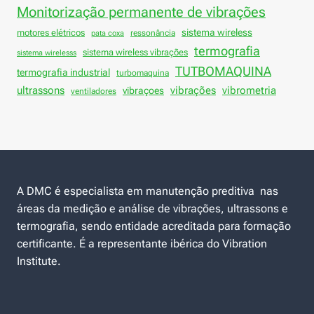
Monitorização permanente de vibrações
sistema wireless
motores elétricos
ressonância
pata coxa
termografia
sistema wireless vibrações
sistema wirelesss
TUTBOMAQUINA
termografia industrial
turbomaquina
vibrações
ultrassons
vibraçoes
vibrometria
ventiladores
A DMC é especialista em manutenção preditiva nas
áreas da medição e análise de vibrações, ultrassons e
termografia, sendo entidade acreditada para formação
certificante. É a representante ibérica do Vibration
Institute.