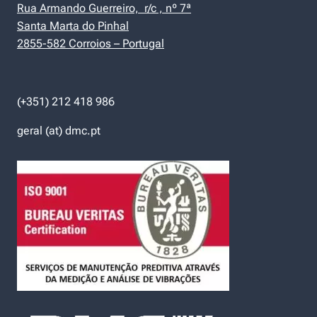
Rua Armando Guerreiro, r/c , nº 7ª
Santa Marta do Pinhal
2855-582 Corroios – Portugal
(+351) 212 418 986
geral (at) dmc.pt