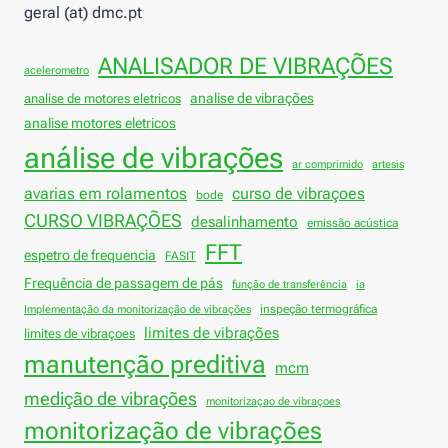
geral (at) dmc.pt
ANALISADOR DE VIBRAÇÕES
acelerometro
analise de vibrações
analise de motores eletricos
analise motores eletricos
análise de vibrações
ar comprimido
artesis
avarias em rolamentos
curso de vibraçoes
bode
CURSO VIBRAÇÕES
desalinhamento
emissão acústica
FFT
espetro de frequencia
FASIT
Frequência de passagem de pás
função de transferência
ia
inspeção termográfica
Implementação da monitorização de vibrações
limites de vibrações
limites de vibraçoes
manutenção preditiva
mcm
medição de vibrações
monitorizaçao de vibraçoes
monitorização de vibrações