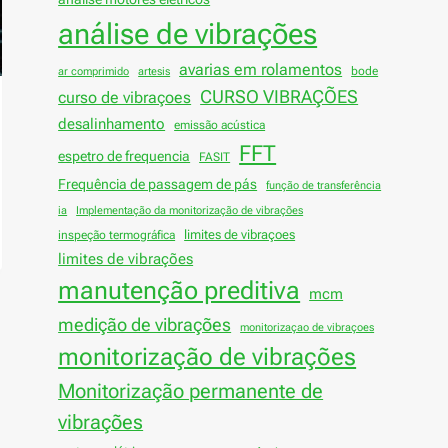
análise de vibrações
avarias em rolamentos
bode
ar comprimido
artesis
CURSO VIBRAÇÕES
curso de vibraçoes
desalinhamento
emissão acústica
FFT
espetro de frequencia
FASIT
Frequência de passagem de pás
função de transferência
ia
Implementação da monitorização de vibrações
limites de vibraçoes
inspeção termográfica
limites de vibrações
manutenção preditiva
mcm
medição de vibrações
monitorizaçao de vibraçoes
monitorização de vibrações
Monitorização permanente de
vibrações