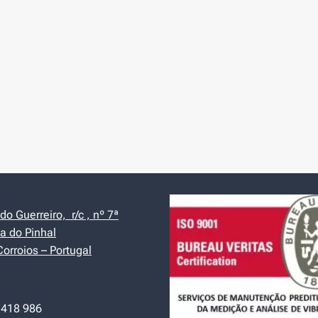
o Guerreiro, r/c , nº 7ª
a do Pinhal
orroios – Portugal
 418 986