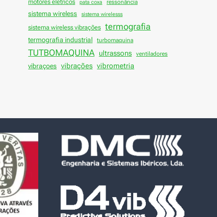
motores elétricos
ressonância
pata coxa
sistema wireless
sistema wirelesss
termografia
sistema wireless vibrações
termografia industrial
turbomaquina
TUTBOMAQUINA
ultrassons
ventiladores
vibrações
vibraçoes
vibrometria