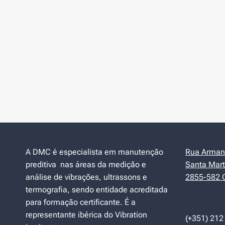
A DMC é especialista em manutenção
Rua Armand
preditiva nas áreas da medição e
Santa Mart
análise de vibrações, ultrassons e
2855-582 C
termografia, sendo entidade acreditada
para formação certificante. É a
representante ibérica do Vibration
(+351) 212