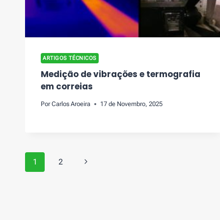
ARTIGOS TÉCNICOS
Medição de vibrações e termografia
em correias
Por
Carlos Aroeira
17 de Novembro, 2025
Page
Next
1
2
navigation
Page