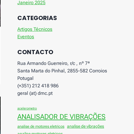
Janeiro 2025
CATEGORIAS
Artigos Técnicos
Eventos
CONTACTO
Rua Armando Guerreiro, r/c , nº 7ª
Santa Marta do Pinhal, 2855-582 Corroios
Potugal
(+351) 212 418 986
geral (at) dmc.pt
acelerometro
ANALISADOR DE VIBRAÇÕES
analise de vibrações
analise de motores eletricos
analise motores eletricos