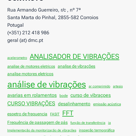
Rua Armando Guerreiro, r/c , nº 7ª
Santa Marta do Pinhal, 2855-582 Corroios
Potugal
(+351) 212 418 986
geral (at) dmc.pt
ANALISADOR DE VIBRAÇÕES
acelerometro
analise de vibrações
analise de motores eletricos
analise motores eletricos
análise de vibrações
ar comprimido
artesis
avarias em rolamentos
curso de vibraçoes
bode
CURSO VIBRAÇÕES
desalinhamento
emissão acústica
FFT
espetro de frequencia
FASIT
Frequência de passagem de pás
função de transferência
ia
inspeção termográfica
Implementação da monitorização de vibrações