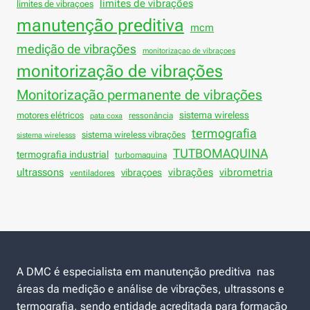
limites de vibrações
limites de vibraçoes
manutenção preditiva
mcm
medição de vibrações
monitorizaçao de vibraçoes
monitorização de vibrações
Monitorização permanente de vibrações
sistema wireless
motores elétricos
ressonância
pata coxa
termografia
sistema wireless vibrações
sistema wirelesss
TUTBOMAQUINA
termografia industrial
turbomaquina
vibrações
ultrassons
vibraçoes
vibrometria
ventiladores
A DMC é especialista em manutenção preditiva nas
áreas da medição e análise de vibrações, ultrassons e
termografia, sendo entidade acreditada para formação