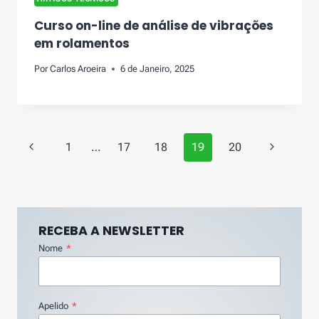
Curso on-line de análise de vibrações
em rolamentos
Por
Carlos Aroeira
6 de Janeiro, 2025
Page
Previous
Next
1
…
17
18
19
20
navigation
Page
Page
RECEBA A NEWSLETTER
Nome
*
Apelido
*