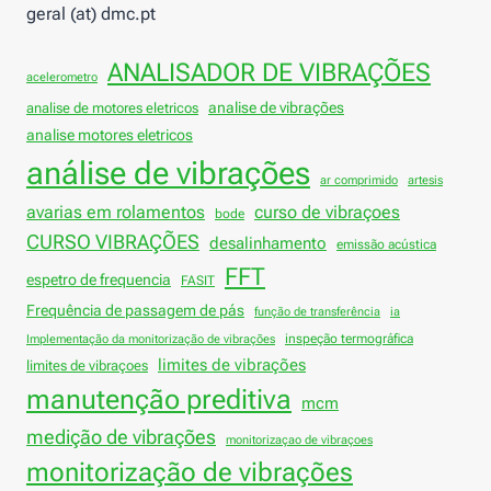
geral (at) dmc.pt
ANALISADOR DE VIBRAÇÕES
acelerometro
analise de vibrações
analise de motores eletricos
analise motores eletricos
análise de vibrações
ar comprimido
artesis
avarias em rolamentos
curso de vibraçoes
bode
CURSO VIBRAÇÕES
desalinhamento
emissão acústica
FFT
espetro de frequencia
FASIT
Frequência de passagem de pás
função de transferência
ia
inspeção termográfica
Implementação da monitorização de vibrações
limites de vibrações
limites de vibraçoes
manutenção preditiva
mcm
medição de vibrações
monitorizaçao de vibraçoes
monitorização de vibrações