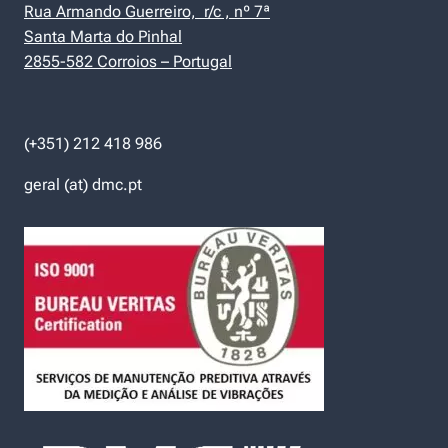
Rua Armando Guerreiro, r/c , nº 7ª
Santa Marta do Pinhal
2855-582 Corroios – Portugal
(+351) 212 418 986
geral (at) dmc.pt