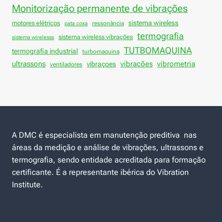
Monitorização permanente de vibrações
sistema wireless
motores elétricos
ressonância
pata coxa
termografia
sistema wireless vibrações
sistema wirelesss
TUTBOMAQUINA
termografia industrial
turbomaquina
vibrações
ultrassons
vibraçoes
vibrometria
ventiladores
A DMC é especialista em manutenção preditiva nas
áreas da medição e análise de vibrações, ultrassons e
termografia, sendo entidade acreditada para formação
certificante. É a representante ibérica do Vibration
Institute.