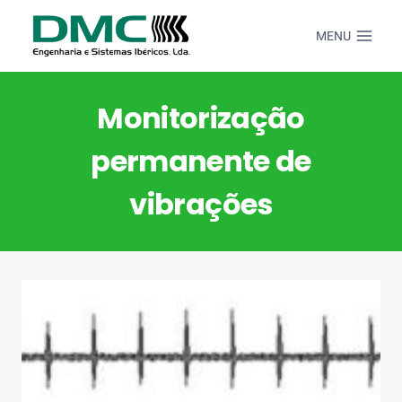
Skip
to
MENU
content
Monitorização
permanente de
vibrações