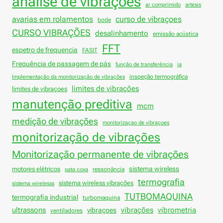
análise de vibrações
ar comprimido
artesis
avarias em rolamentos
curso de vibraçoes
bode
CURSO VIBRAÇÕES
desalinhamento
emissão acústica
FFT
espetro de frequencia
FASIT
Frequência de passagem de pás
função de transferência
ia
inspeção termográfica
Implementação da monitorização de vibrações
limites de vibrações
limites de vibraçoes
manutenção preditiva
mcm
medição de vibrações
monitorizaçao de vibraçoes
monitorização de vibrações
Monitorização permanente de vibrações
sistema wireless
motores elétricos
ressonância
pata coxa
termografia
sistema wireless vibrações
sistema wirelesss
TUTBOMAQUINA
termografia industrial
turbomaquina
vibrações
ultrassons
vibraçoes
vibrometria
ventiladores