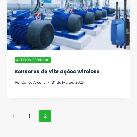
ARTIGOS TÉCNICOS
Sensores de vibrações wireless
Por
Carlos Aroeira
31 de Março, 2025
Page
Previous
1
2
navigation
Page