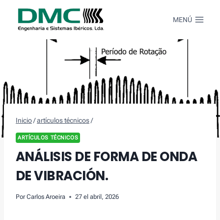
Saltar
al
MENÚ
Contenido
Inicio
/
artículos técnicos
/
ARTÍCULOS TÉCNICOS
ANÁLISIS DE FORMA DE ONDA
DE VIBRACIÓN.
Por
Carlos Aroeira
27 el abril, 2026