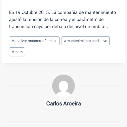
En 19 Octubre 2015, La compañía de mantenimiento
ajustó la tensión de la correa y el parámetro de
transmisión cayó por debajo del nivel de umbral..
Tags
#
analizar motores eléctricos
#
mantenimiento predictivo
de
Entradas:
#
mcm
Carlos Aroeira