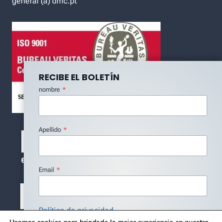
general (a) dmc.pt
RECIBE EL BOLETÍN
nombre
*
Apellido
*
Email
*
Política de privacidad