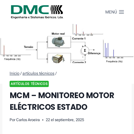
Saltar
al
MENÚ
Contenido
Inicio
/
artículos técnicos
/
ARTÍCULOS TÉCNICOS
MCM – MONITOREO MOTOR
ELÉCTRICOS ESTADO
Por
Carlos Aroeira
22 el septiembre, 2025