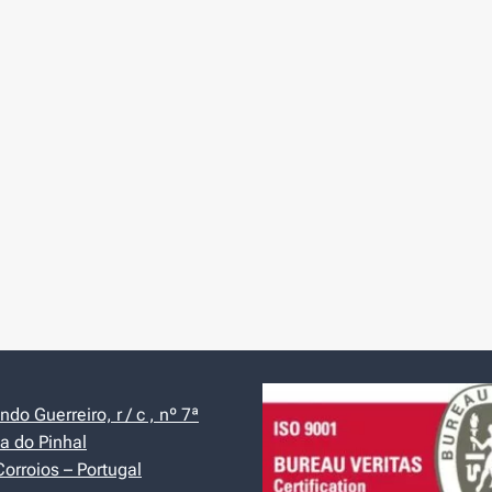
do Guerreiro, r / c , nº 7ª
a do Pinhal
orroios – Portugal