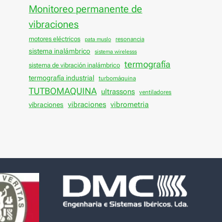
Monitoreo permanente de
vibraciones
motores eléctricos
resonancia
pata muslo
sistema inalámbrico
sistema wirelesss
termografía
sistema de vibración inalámbrico
termografía industrial
turbomáquina
TUTBOMAQUINA
ultrassons
ventiladores
vibraciones
vibraciones
vibrometria