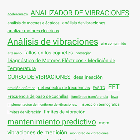
ANALIZADOR DE VIBRACIONES
acelerometro
análisis de vibraciones
análisis de motores eléctricos
analizar motores eléctricos
Análisis de vibraciones
aire comprimido
fallos en los cojinetes
presagiar
artesiano
Diagnóstico de Motores Eléctricos - Medición de
Temperatura
CURSO DE VIBRACIONES
desalineación
FFT
del espectro de frecuencias
emisión acústica
FASITO
Frecuencia de paso de cuchillas
función de transferencia
Iowa
inspección termográfica
Implementación de monitoreo de vibraciones.
límites de vibración
límites de vibración
mantenimiento predictivo
mcm
vibraciones de medición
monitoreo de vibraciones