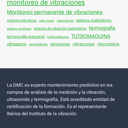
monitoreo de vibraciones
Monitoreo permanente de vibraciones
sistema inalámbrico
motores eléctricos
resonancia
pata muslo
termografía
sistema de vibración inalámbrico
sistema wirelesss
TUTBOMAQUINA
termografía industrial
turbomáquina
vibraciones
ultrassons
vibraciones
vibrometria
ventiladores
La DMC es experto mantenimiento predictivo en los
campos de análisis de la medición y la vibración,
ultrasonido y termografía, Está acreditado entidad de
certificación de la formación. Es el representante
Ibérica del Instituto de la vibración.