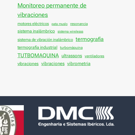
Monitoreo permanente de
vibraciones
motores eléctricos
resonancia
pata muslo
sistema inalámbrico
sistema wirelesss
termografía
sistema de vibración inalámbrico
termografía industrial
turbomáquina
TUTBOMAQUINA
ultrassons
ventiladores
vibraciones
vibraciones
vibrometria