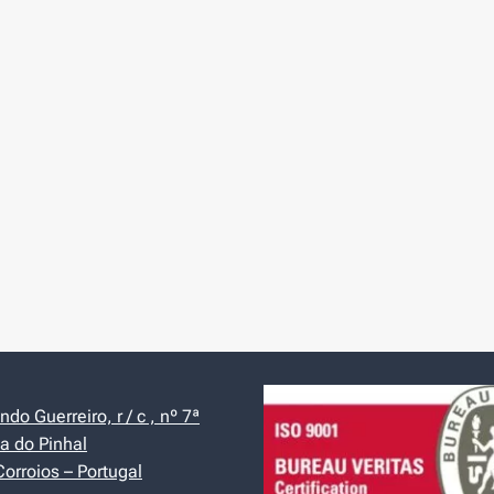
do Guerreiro, r / c , nº 7ª
a do Pinhal
orroios – Portugal