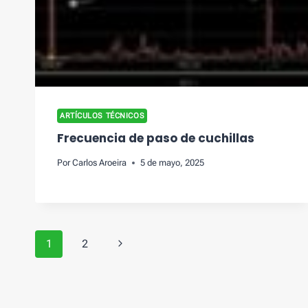
ARTÍCULOS TÉCNICOS
Frecuencia de paso de cuchillas
Por
Carlos Aroeira
5 de mayo, 2025
Navegación
Siguiente
1
2
de
página
Página