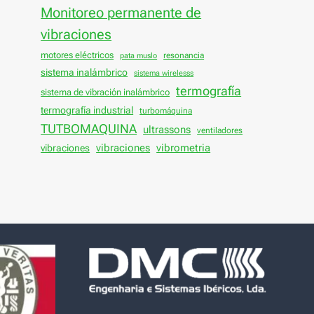
Monitoreo permanente de
vibraciones
motores eléctricos
resonancia
pata muslo
sistema inalámbrico
sistema wirelesss
termografía
sistema de vibración inalámbrico
termografía industrial
turbomáquina
TUTBOMAQUINA
ultrassons
ventiladores
vibraciones
vibraciones
vibrometria