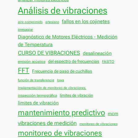
Análisis de vibraciones
fallos en los cojinetes
aire comprimido
artesiano
presagiar
Diagnóstico de Motores Eléctricos - Medición
de Temperatura
CURSO DE VIBRACIONES
desalineación
del espectro de frecuencias
emisión acústica
FASITO
FFT
Frecuencia de paso de cuchillas
función de transferencia
Iowa
Implementación de monitoreo de vibraciones.
límites de vibración
inspección termográfica
límites de vibración
mantenimiento predictivo
mcm
vibraciones de medición
monitoreo de vibraciones
monitoreo de vibraciones