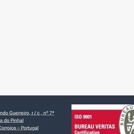
do Guerreiro, r / c , nº 7ª
a do Pinhal
orroios – Portugal