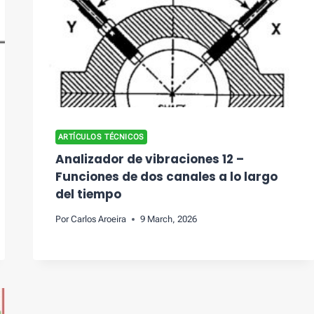
ARTÍCULOS TÉCNICOS
Analizador de vibraciones 12 –
Funciones de dos canales a lo largo
del tiempo
Por
Carlos Aroeira
9 March, 2026