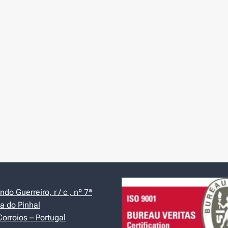
do Guerreiro, r / c , nº 7ª
a do Pinhal
orroios – Portugal