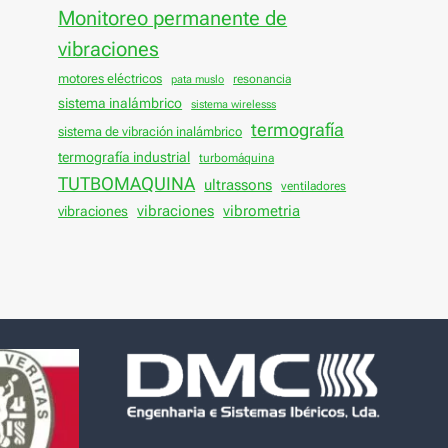
Monitoreo permanente de
vibraciones
motores eléctricos
resonancia
pata muslo
sistema inalámbrico
sistema wirelesss
termografía
sistema de vibración inalámbrico
termografía industrial
turbomáquina
TUTBOMAQUINA
ultrassons
ventiladores
vibraciones
vibraciones
vibrometria