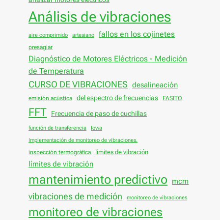
Análisis de vibraciones
fallos en los cojinetes
aire comprimido
artesiano
presagiar
Diagnóstico de Motores Eléctricos - Medición
de Temperatura
CURSO DE VIBRACIONES
desalineación
del espectro de frecuencias
emisión acústica
FASITO
FFT
Frecuencia de paso de cuchillas
función de transferencia
Iowa
Implementación de monitoreo de vibraciones.
límites de vibración
inspección termográfica
límites de vibración
mantenimiento predictivo
mcm
vibraciones de medición
monitoreo de vibraciones
monitoreo de vibraciones