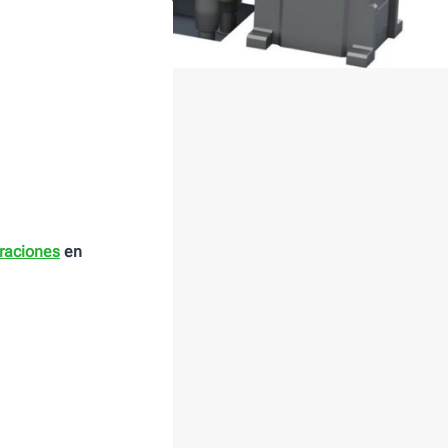
braciones
en