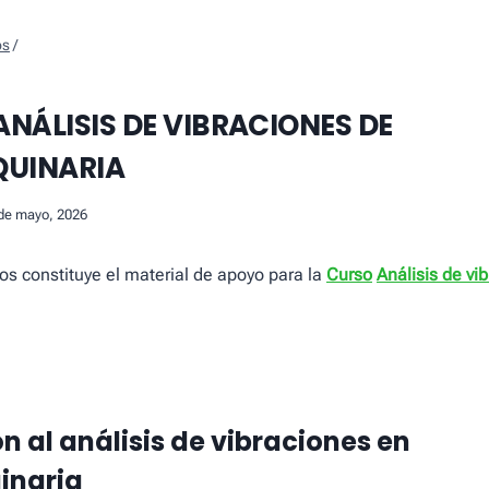
os
/
ANÁLISIS DE VIBRACIONES DE
UINARIA
de mayo, 2026
los constituye el material de apoyo para la
Curso
Análisis de vi
n al análisis de vibraciones en
inaria