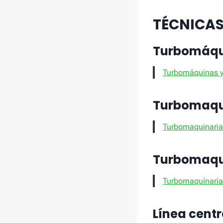
TÉCNICAS
Turbomáqui
Turbomáquinas y
Turbomaqui
Turbomaquinaria
Turbomaqui
Turbomaquinaria
Línea cent