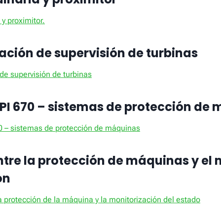
y proximitor.
ación de supervisión de turbinas
de supervisión de turbinas
PI 670 – sistemas de protección de
0 – sistemas de protección de máquinas
ntre la protección de máquinas y el
ón
la protección de la máquina y la monitorización del estado