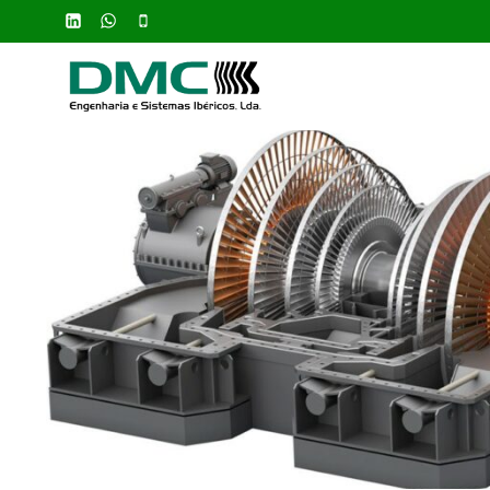
Saltar
al
Contenido