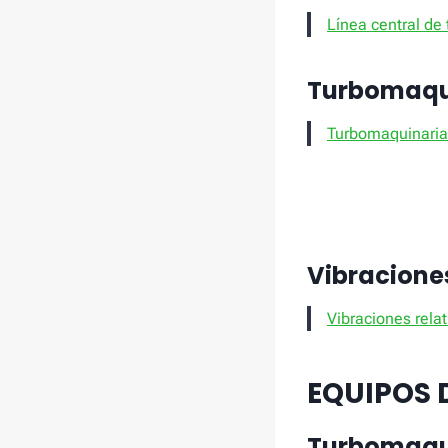
Línea central de
Turbomaqui
Turbomaquinaria
Vibracione
Vibraciones rela
EQUIPOS 
Turbomaqui