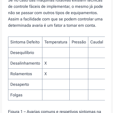
Se no caso das máquinas rotativas existem técnicas
de controle fáceis de implementar, o mesmo já pode
não se passar com outros tipos de equipamentos.
Assim a facilidade com que se podem controlar uma
determinada avaria é um fator a tomar em conta.
Sintoma Defeito
Temperatura
Pressão
Caudal
Vi
Desequilíbrio
X
Desalinhamento
X
X
Rolamentos
X
X
Desaperto
X
Folgas
X
Figura 1 – Avarias comuns e respetivos sintomas na