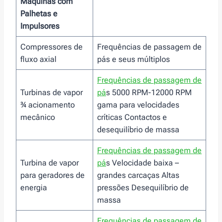
Máquinas com
Palhetas e
Impulsores
Compressores de
Frequências de passagem de
fluxo axial
pás e seus múltiplos
Frequências de passagem de
Turbinas de vapor
pá
s 5000 RPM-12000 RPM
¾ acionamento
gama para velocidades
mecânico
críticas Contactos e
desequilíbrio de massa
Frequências de passagem de
Turbina de vapor
pá
s Velocidade baixa –
para geradores de
grandes carcaças Altas
energia
pressões Desequilíbrio de
massa
Frequências de passagem de