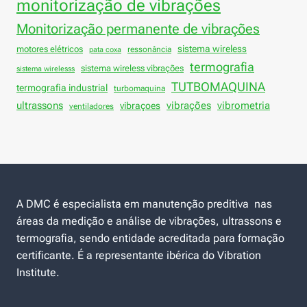
monitorização de vibrações
Monitorização permanente de vibrações
sistema wireless
motores elétricos
ressonância
pata coxa
termografia
sistema wireless vibrações
sistema wirelesss
TUTBOMAQUINA
termografia industrial
turbomaquina
vibrações
ultrassons
vibraçoes
vibrometria
ventiladores
A DMC é especialista em manutenção preditiva nas
áreas da medição e análise de vibrações, ultrassons e
termografia, sendo entidade acreditada para formação
certificante. É a representante ibérica do Vibration
Institute.