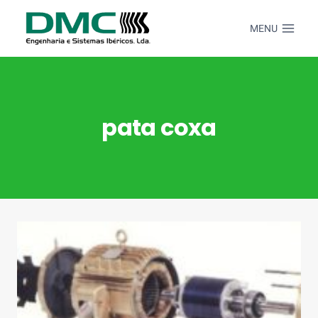
Skip
to
MENU
content
pata coxa