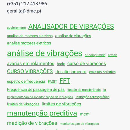
(+351) 212 418 986
geral (at) dmc.pt
ANALISADOR DE VIBRAÇÕES
acelerometro
analise de vibrações
analise de motores eletricos
analise motores eletricos
análise de vibrações
ar comprimido
artesis
avarias em rolamentos
curso de vibraçoes
bode
CURSO VIBRAÇÕES
desalinhamento
emissão acústica
FFT
espetro de frequencia
FASIT
Frequência de passagem de pás
função de transferência
ia
inspeção termográfica
Implementação da monitorização de vibrações
limites de vibrações
limites de vibraçoes
manutenção preditiva
mcm
medição de vibrações
monitorizaçao de vibraçoes