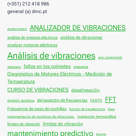
(+351) 212 418 986
general (a) dmc.pt
ANALIZADOR DE VIBRACIONES
acelerometro
análisis de vibraciones
análisis de motores eléctricos
analizar motores eléctricos
Análisis de vibraciones
aire comprimido
fallos en los cojinetes
presagiar
artesiano
Diagnóstico de Motores Eléctricos - Medición de
Temperatura
CURSO DE VIBRACIONES
desalineación
FFT
del espectro de frecuencias
emisión acústica
FASITO
Frecuencia de paso de cuchillas
función de transferencia
Iowa
inspección termográfica
Implementación de monitoreo de vibraciones.
límites de vibración
límites de vibración
mantenimiento predictivo
mcm