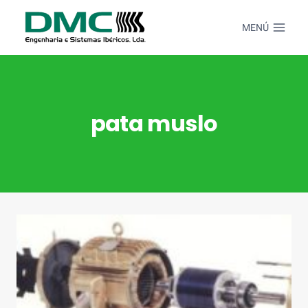
Saltar
al
MENÚ
Contenido
pata muslo