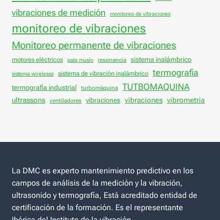
vibraciones de medición
monitoreo de vibraciones
monitoreo de vibraciones
Monitoreo permanente de vibraciones
sistema inalámbrico
motores eléctricos
resonancia
pata muslo
termografía
sistema de vibración inalámbrico
sistema wirelesss
TUTBOMAQUINA
termografía industrial
turbomáquina
vibraciones
ultrassons
vibraciones
vibrometria
ventiladores
La DMC es experto mantenimiento predictivo en los
campos de análisis de la medición y la vibración,
ultrasonido y termografía, Está acreditado entidad de
certificación de la formación. Es el representante
Ibérica del Instituto de la vibración.